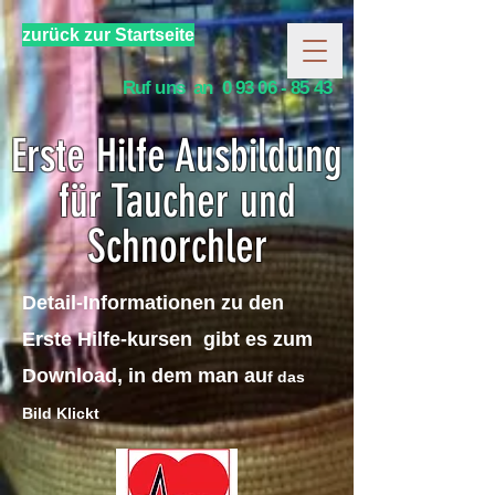
zurück zur Startseite
Ruf uns an
0 93 06 - 85 43
Erste Hilfe Ausbildung
für Taucher und
Schnorchler
Detail-Informationen zu den
Erste Hilfe-kursen gibt es zum
Download, in dem man au
f das
Bild Klickt