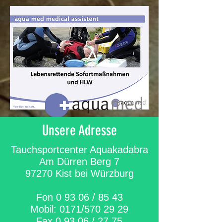
Unsere Adresse
Tauchsportcenter Aquakadabra
Am Dürren Berg 7
97270 Kist bei Würzburg
Fon 0 93 06 / 85 43
Mobil: 0171/570 29 29
Fax 0 93 06 / 27 75