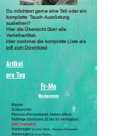
Du möchtest gerne eine Teil oder ein
komplette
Tauch-Ausrüstung
ausleihen?
Hier die Übersicht über alle
Verleihartikel.
Hier nochmal die komplette Liste als
pdf zum Download
Artikel
pro Tag
Fr-Mo
Wochenende
Maske
Schnorchel
Flossen (Fersenband, hinten offen)
Füßlinge (Grössen 32 bis 52 verfügbar)
ABC komplett
Atemregler
(1 erste Stufe, Octopus Finimeter)
Atemregler
(2 erste Stufen,