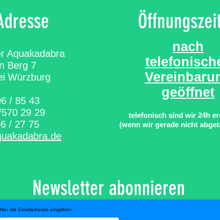
Adresse
Öffnungszei
nach
er Aquakadabra
telefonisch
n Berg 7
Vereinbaru
ei Würzburg
geöffnet
6 / 85 43
/570 29 29
telefonisch sind wir 24h e
6 / 27 75
(wenn wir gerade nicht abget
quakadabra.de
Newsletter abonnieren
Hier die Emailadresse eingeben