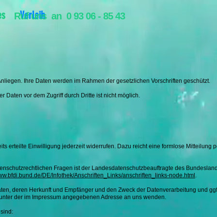
es
Verleih
Ruf uns an 0 93 06 - 85 43
nliegen. Ihre Daten werden im Rahmen der gesetzlichen Vorschriften geschützt.
 Daten vor dem Zugriff durch Dritte ist nicht möglich.
 erteilte Einwilligung jederzeit widerrufen. Dazu reicht eine formlose Mitteilung p
atenschutzrechtlichen Fragen ist der Landesdatenschutzbeauftragte des Bundesland
www.bfdi.bund.de/DE/Infothek/Anschriften_Links/anschriften_links-node.html
.
ten, deren Herkunft und Empfänger und den Zweck der Datenverarbeitung und ggf
t unter der im Impressum angegebenen Adresse an uns wenden.
sind: