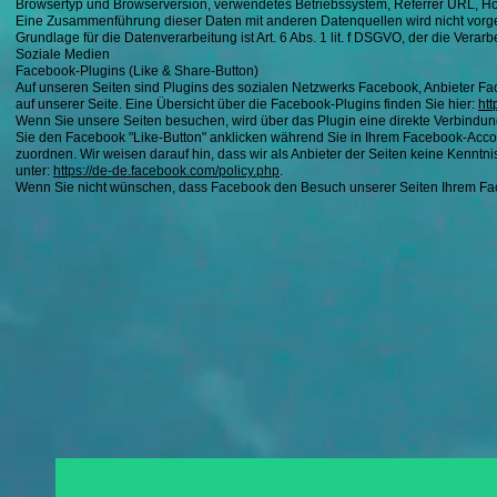
Browsertyp und Browserversion, verwendetes Betriebssystem, Referrer URL, Ho
Eine Zusammenführung dieser Daten mit anderen Datenquellen wird nicht vo
Grundlage für die Datenverarbeitung ist Art. 6 Abs. 1 lit. f DSGVO, der die Vera
Soziale Medien
Facebook-Plugins (Like & Share-Button)
Auf unseren Seiten sind Plugins des sozialen Netzwerks Facebook, Anbieter Fac
auf unserer Seite. Eine Übersicht über die Facebook-Plugins finden Sie hier:
htt
Wenn Sie unsere Seiten besuchen, wird über das Plugin eine direkte Verbindun
Sie den Facebook "Like-Button" anklicken während Sie in Ihrem Facebook-Accou
zuordnen. Wir weisen darauf hin, dass wir als Anbieter der Seiten keine Kennt
unter:
https://de-de.facebook.com/policy.php
.
Wenn Sie nicht wünschen, dass Facebook den Besuch unserer Seiten Ihrem Fac