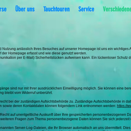
rse
Über uns
Tauchtouren
Service
Verschieden
Nutzung anlässlich Ihres Besuches auf unserer Homepage ist uns ein wichtiges A
f der Homepage erfasst und wie diese genutzt werden.
unikation per E-Mail) Sicherheitslücken aufweisen kann. Ein lückenloser Schutz der
nge sind nur mit Ihrer ausdrücklichen Einwilligung möglich. Sie können eine bereits
ng bleibt vom Widerruf unberührt.
recht bei der zuständigen Aufsichtsbehörde zu. Zuständige Aufsichtsbehörde in d
gten sowie deren Kontaktdaten können folgendem Link entnommen werden:
https://
echt auf unentgeltliche Auskunft über Ihre gespeicherten personenbezogenen Da
zu weiteren Fragen zum Thema personenbezogene Daten können Sie sich jederzei
enannten Server-Log-Dateien, die Ihr Browser automatisch an uns übermittelt. Dies 