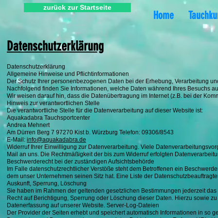
zurück zur Startseite
Home
Tauchku
Datenschutzerklärung
Datenschutzerklärung
Allgemeine Hinweise und Pflichtinformationen
Der Schutz Ihrer personenbezogenen Daten bei der Erhebung, Verarbeitung und 
Nachfolgend finden Sie Informationen, welche Daten während Ihres Besuchs au
Wir weisen darauf hin, dass die Datenübertragung im Internet (z.B. bei der Komm
Hinweis zur verantwortlichen Stelle
Die verantwortliche Stelle für die Datenverarbeitung auf dieser Website ist:
Aquakadabra Tauchsportcenter
Andrea Mehnert
Am Dürren Berg 7 97270 Kist b. Würzburg Telefon: 09306/8543
E-Mail:
info@aquakadabra.de
Widerruf Ihrer Einwilligung zur Datenverarbeitung. Viele Datenverarbeitungsvorgä
Mail an uns. Die Rechtmäßigkeit der bis zum Widerruf erfolgten Datenverarbeitu
Beschwerderecht bei der zuständigen Aufsichtsbehörde
Im Falle datenschutzrechtlicher Verstöße steht dem Betroffenen ein Beschwerde
dem unser Unternehmen seinen Sitz hat. Eine Liste der Datenschutzbeauftra
Auskunft, Sperrung, Löschung
Sie haben im Rahmen der geltenden gesetzlichen Bestimmungen jederzeit das R
Recht auf Berichtigung, Sperrung oder Löschung dieser Daten. Hierzu sowie 
Datenerfassung auf unserer Website. Server-Log-Dateien
Der Provider der Seiten erhebt und speichert automatisch Informationen in so g