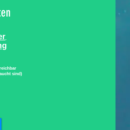
ten
er
ng
rreichbar
aucht sind)