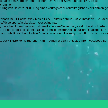
stname des zugreifenden Rechners, Uhrzeit der Serveranfrage, IP-Adresse
rgenommen.
rbeitung von Daten zur Erfüllung eines Vertrags oder vorvertraglicher Maßnahmen ges
ebook Inc., 1 Hacker Way, Menlo Park, California 94025, USA, integriert. Die Fac
ps://developers.facebook.com/docs/plugins/
.
g zwischen Ihrem Browser und dem Facebook-Server hergestellt. Facebook erhält d
nt eingeloggt sind, können Sie die Inhalte unserer Seiten auf Ihrem Facebook-Pr
nis vom Inhalt der übermittelten Daten sowie deren Nutzung durch Facebook erhalte
ebook-Nutzerkonto zuordnen kann, loggen Sie sich bitte aus Ihrem Facebook-Ben